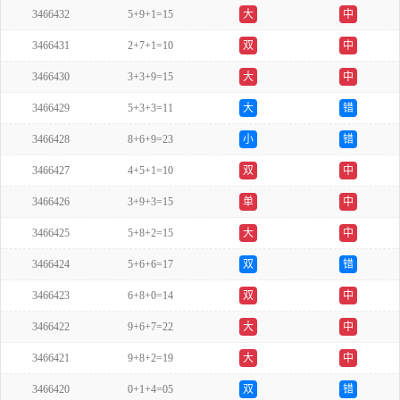
3466432
5+9+1=15
大
中
3466431
2+7+1=10
双
中
3466430
3+3+9=15
大
中
3466429
5+3+3=11
大
错
3466428
8+6+9=23
小
错
3466427
4+5+1=10
双
中
3466426
3+9+3=15
单
中
3466425
5+8+2=15
大
中
3466424
5+6+6=17
双
错
3466423
6+8+0=14
双
中
3466422
9+6+7=22
大
中
3466421
9+8+2=19
大
中
3466420
0+1+4=05
双
错