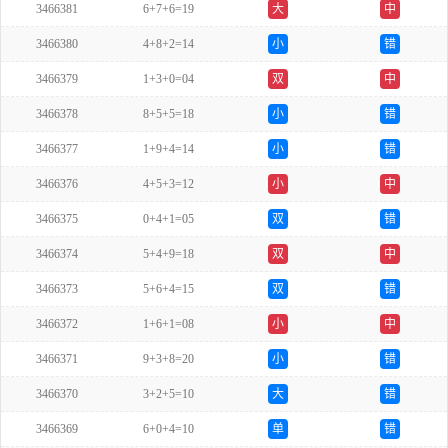
3466381
6+7+6=19
大
中
3466380
4+8+2=14
小
错
3466379
1+3+0=04
双
中
3466378
8+5+5=18
小
错
3466377
1+9+4=14
小
错
3466376
4+5+3=12
小
中
3466375
0+4+1=05
双
错
3466374
5+4+9=18
双
中
3466373
5+6+4=15
双
错
3466372
1+6+1=08
小
中
3466371
9+3+8=20
小
错
3466370
3+2+5=10
大
错
3466369
6+0+4=10
单
错