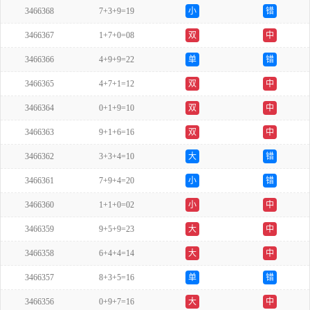
3466368
7+3+9=19
小
错
3466367
1+7+0=08
双
中
3466366
4+9+9=22
单
错
3466365
4+7+1=12
双
中
3466364
0+1+9=10
双
中
3466363
9+1+6=16
双
中
3466362
3+3+4=10
大
错
3466361
7+9+4=20
小
错
3466360
1+1+0=02
小
中
3466359
9+5+9=23
大
中
3466358
6+4+4=14
大
中
3466357
8+3+5=16
单
错
3466356
0+9+7=16
大
中