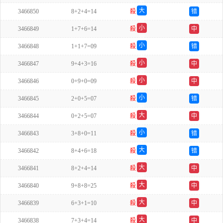
单
大
3466850
8+2+4=14
殺
错
双
小
3466849
1+7+6=14
殺
中
双
小
3466848
1+1+7=09
殺
错
单
小
3466847
9+4+3=16
殺
中
双
小
3466846
0+9+0=09
殺
中
双
小
3466845
2+0+5=07
殺
错
单
大
3466844
0+2+5=07
殺
中
双
小
3466843
3+8+0=11
殺
错
单
大
3466842
8+4+6=18
殺
错
双
大
3466841
8+2+4=14
殺
中
单
大
3466840
9+8+8=25
殺
中
双
大
3466839
6+3+1=10
殺
中
单
大
3466838
7+3+4=14
殺
中