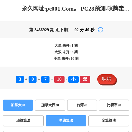
永久网址:pc001.Com。 PC28预测-咪牌走势|PC加拿大2.8预测结果|加拿大咪牌刮刮结果|加拿大预测pc2.8咪牌|加拿大2.8预测开奖分析|加拿大2.8在线开奖结果预测_开奖走势结果预测网站!
第
3466929
期 距下期：
02
分
40
秒
大单
未开:
1
期
大双
未开:
3
期
小单
未开:
10
期
3
0
7
10
小
双
咪牌
+
+
=
-
加拿大28
加拿大西28
台湾28
比特币28
动算算法
星络算法
金算算法