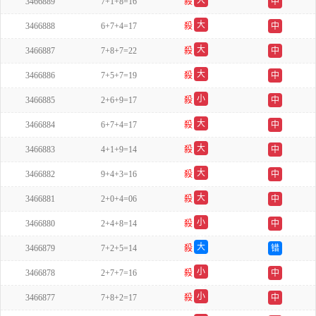
大
3466889
7+1+8=16
殺
中
单
大
3466888
6+7+4=17
殺
中
双
大
3466887
7+8+7=22
殺
中
单
大
3466886
7+5+7=19
殺
中
双
小
3466885
2+6+9=17
殺
中
双
大
3466884
6+7+4=17
殺
中
双
大
3466883
4+1+9=14
殺
中
单
大
3466882
9+4+3=16
殺
中
单
大
3466881
2+0+4=06
殺
中
单
小
3466880
2+4+8=14
殺
中
单
大
3466879
7+2+5=14
殺
错
双
小
3466878
2+7+7=16
殺
中
单
小
3466877
7+8+2=17
殺
中
单