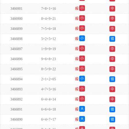
单
小
3466901
7+8+1=16
殺
中
单
小
3466900
8+4+9=21
殺
中
双
小
3466899
7+5+6=18
殺
中
双
小
3466898
5+2+5=12
殺
错
双
小
3466897
1+9+9=19
殺
中
双
小
3466896
9+6+8=23
殺
中
双
小
3466895
8+5+9=22
殺
中
单
小
3466894
2+1+2=05
殺
错
单
小
3466893
4+7+5=16
殺
中
双
小
3466892
6+4+4=14
殺
中
单
大
3466891
6+6+6=18
殺
错
双
大
3466890
6+4+7=17
殺
错
单