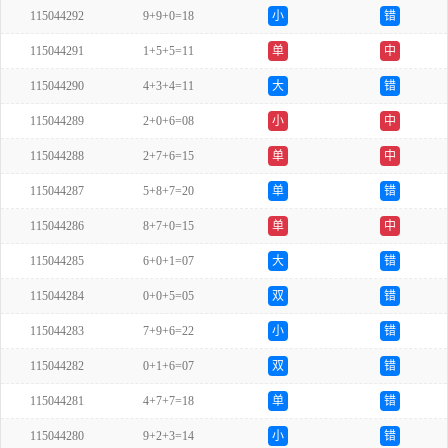
115044292
9+9+0=18
小
错
115044291
1+5+5=11
单
中
115044290
4+3+4=11
大
错
115044289
2+0+6=08
小
中
115044288
2+7+6=15
单
中
115044287
5+8+7=20
单
错
115044286
8+7+0=15
单
中
115044285
6+0+1=07
大
错
115044284
0+0+5=05
双
错
115044283
7+9+6=22
小
错
115044282
0+1+6=07
双
错
115044281
4+7+7=18
单
错
115044280
9+2+3=14
小
错