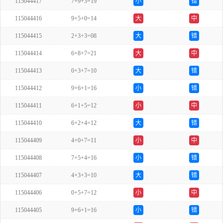
115044417
7+9+3=19
小
错
115044416
9+5+0=14
大
中
115044415
2+3+3=08
大
错
115044414
6+8+7=21
大
中
115044413
0+3+7=10
大
错
115044412
9+6+1=16
小
错
115044411
6+1+5=12
小
中
115044410
6+2+4=12
大
错
115044409
4+0+7=11
小
中
115044408
7+5+4=16
小
错
115044407
4+3+3=10
大
错
115044406
0+5+7=12
小
中
115044405
9+6+1=16
小
错