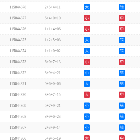
115044378
2+5+4=11
大
错
115044377
6+4+0=10
小
中
115044376
1+1+4=06
小
中
115044375
1+2+5=08
大
错
115044374
1+1+0=02
大
错
115044373
6+0+7=13
小
中
115044372
8+9+4=21
小
错
115044371
0+6+0=06
大
错
115044370
3+5+7=15
大
中
115044369
5+7+9=21
小
错
115044368
8+9+6=23
小
错
115044367
2+3+9=14
小
错
115044366
5+9+5=19
大
中