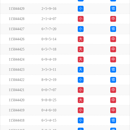
115044429
2+5+9=16
小
错
115044428
2+1+4=07
小
中
115044427
6+7+7=20
小
错
115044426
0+9+5=14
大
中
115044425
6+5+7=18
大
中
115044424
6+9+4=19
大
中
115044423
3+5+3=11
大
错
115044422
8+9+2=19
小
错
115044421
0+0+7=07
小
中
115044420
9+8+8=25
大
中
115044419
0+4+6=10
小
中
115044418
6+5+4=15
小
错