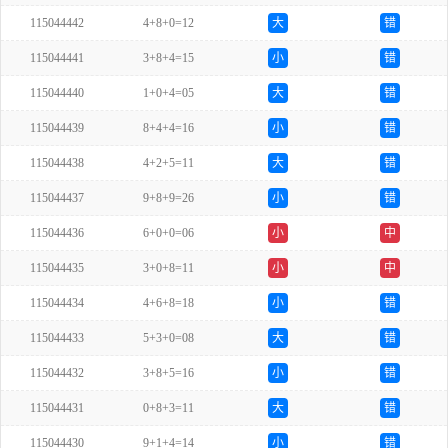
115044442
4+8+0=12
大
错
115044441
3+8+4=15
小
错
115044440
1+0+4=05
大
错
115044439
8+4+4=16
小
错
115044438
4+2+5=11
大
错
115044437
9+8+9=26
小
错
115044436
6+0+0=06
小
中
115044435
3+0+8=11
小
中
115044434
4+6+8=18
小
错
115044433
5+3+0=08
大
错
115044432
3+8+5=16
小
错
115044431
0+8+3=11
大
错
115044430
9+1+4=14
小
错