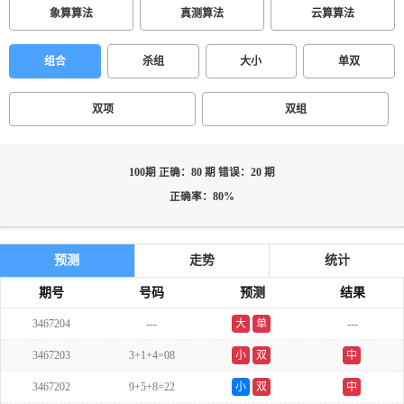
象算算法
真测算法
云算算法
组合
杀组
大小
单双
双项
双组
100期 正确：80 期 错误：20 期
正确率：80%
预测
走势
统计
期号
号码
预测
结果
3467204
---
大
单
---
3467203
3+1+4=08
小
双
中
3467202
9+5+8=22
小
双
中