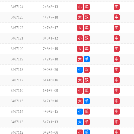
3467124
2+8+3=13
小
单
中
3467123
4+7+7=18
大
双
中
3467122
2+7+8=17
大
单
中
3467121
8+3+1=12
小
双
中
3467120
7+8+4=19
大
单
中
3467119
7+2+9=18
大
单
中
3467118
9+9+8=26
小
双
中
3467117
6+4+6=16
大
双
中
3467116
1+1+7=09
小
单
中
3467115
6+7+3=16
大
单
中
3467114
4+9+2=15
小
单
中
3467113
5+7+1=13
大
单
中
3467112
0+2+4=06
小
单
中