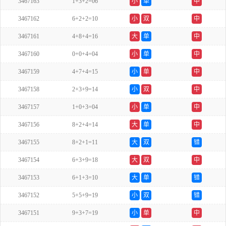
3467163
1+3+2=06
小
单
中
3467162
6+2+2=10
小
双
中
3467161
4+8+4=16
大
单
中
3467160
0+0+4=04
小
单
中
3467159
4+7+4=15
小
单
中
3467158
2+3+9=14
小
双
中
3467157
1+0+3=04
小
单
中
3467156
8+2+4=14
大
单
中
3467155
8+2+1=11
大
双
错
3467154
6+3+9=18
大
双
中
3467153
6+1+3=10
大
单
错
3467152
5+5+9=19
小
双
错
3467151
9+3+7=19
小
单
中