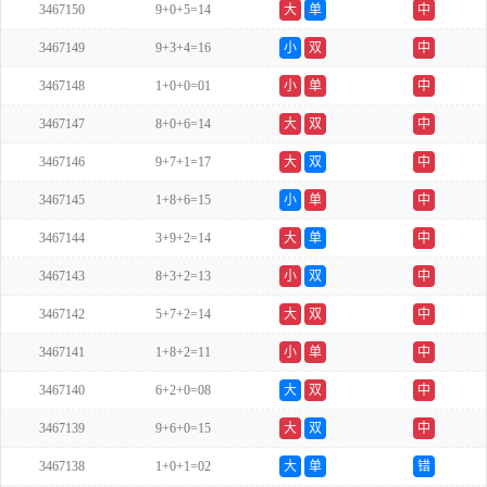
3467150
9+0+5=14
大
单
中
3467149
9+3+4=16
小
双
中
3467148
1+0+0=01
小
单
中
3467147
8+0+6=14
大
双
中
3467146
9+7+1=17
大
双
中
3467145
1+8+6=15
小
单
中
3467144
3+9+2=14
大
单
中
3467143
8+3+2=13
小
双
中
3467142
5+7+2=14
大
双
中
3467141
1+8+2=11
小
单
中
3467140
6+2+0=08
大
双
中
3467139
9+6+0=15
大
双
中
3467138
1+0+1=02
大
单
错