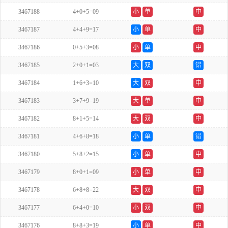
3467188
4+0+5=09
小
单
中
3467187
4+4+9=17
小
单
中
3467186
0+5+3=08
小
单
中
3467185
2+0+1=03
大
双
错
3467184
1+6+3=10
大
双
中
3467183
3+7+9=19
大
单
中
3467182
8+1+5=14
大
双
中
3467181
4+6+8=18
小
单
错
3467180
5+8+2=15
小
单
中
3467179
8+0+1=09
小
单
中
3467178
6+8+8=22
大
双
中
3467177
6+4+0=10
小
双
中
3467176
8+8+3=19
小
单
中